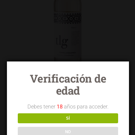
Verificación de
edad
Torrelongares blanco macabeo
chardonnay
Debes tener
18
años para acceder.
SÍ
NO