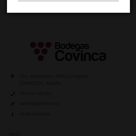
Ctra. Valencia s/n | 50460 | Longares
(ZARAGOZA) · España.
+34 976 142 653
nacional@covinca.es
info@covinca.es
INICIO