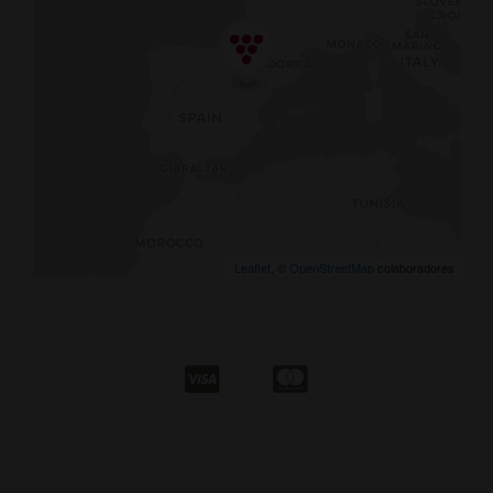
Leaflet
, ©
OpenStreetMap
colaboradores