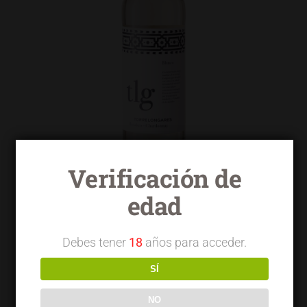
Verificación de
edad
Torrelongares blanco macabeo
chardonnay
Debes tener
18
años para acceder.
SÍ
NO