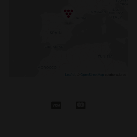
Leaflet
, ©
OpenStreetMap
colaboradores