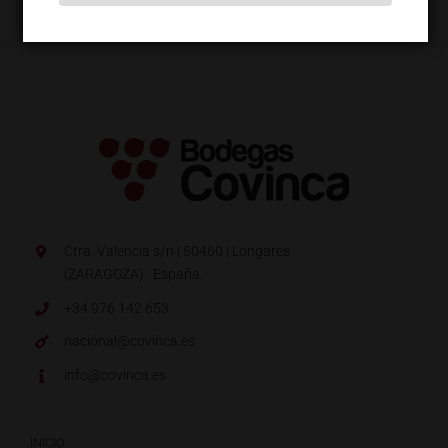
Ctra. Valencia s/n | 50460 | Longares
(ZARAGOZA) · España.
+34 976 142 653
nacional@covinca.es
info@covinca.es
INICIO