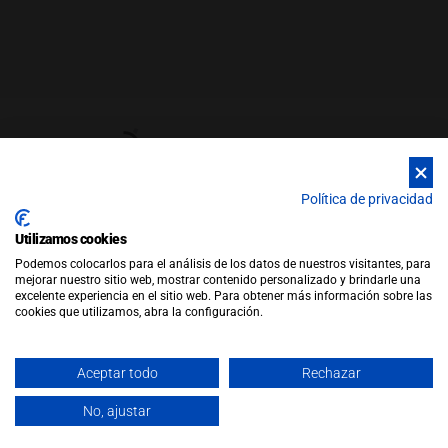
Política de privacidad
Utilizamos cookies
© Copyright 2026 |
WEB by JFactory
|
Aviso Legal
|
Política de
Podemos colocarlos para el análisis de los datos de nuestros visitantes, para
Privacidad
|
Política de Cookies
mejorar nuestro sitio web, mostrar contenido personalizado y brindarle una
Política de Ventas
excelente experiencia en el sitio web. Para obtener más información sobre las
cookies que utilizamos, abra la configuración.
Aceptar todo
Rechazar
No, ajustar