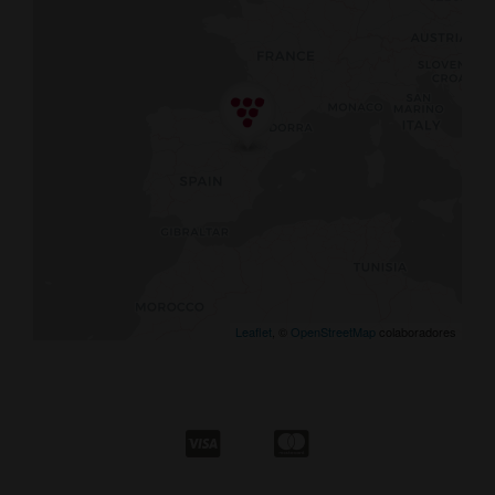
Leaflet
, ©
OpenStreetMap
colaboradores