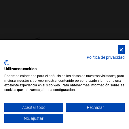
Política de privacidad
Utilizamos cookies
© Copyright 2026 |
WEB by JFactory
|
Aviso Legal
|
Política de
Podemos colocarlos para el análisis de los datos de nuestros visitantes, para
Privacidad
|
Política de Cookies
mejorar nuestro sitio web, mostrar contenido personalizado y brindarle una
Política de Ventas
excelente experiencia en el sitio web. Para obtener más información sobre las
cookies que utilizamos, abra la configuración.
Aceptar todo
Rechazar
No, ajustar