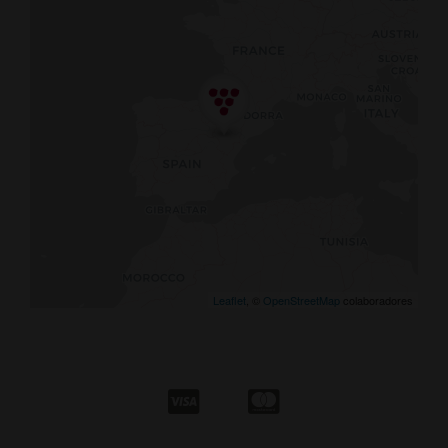
Leaflet
, ©
OpenStreetMap
colaboradores