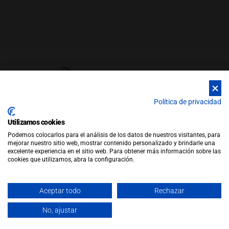
Política de privacidad
Utilizamos cookies
© Copyright 2026 |
WEB by JFactory
|
Aviso Legal
|
Política de
Podemos colocarlos para el análisis de los datos de nuestros visitantes, para
Privacidad
|
Política de Cookies
mejorar nuestro sitio web, mostrar contenido personalizado y brindarle una
Política de Ventas
excelente experiencia en el sitio web. Para obtener más información sobre las
cookies que utilizamos, abra la configuración.
Aceptar todo
Rechazar
No, ajustar