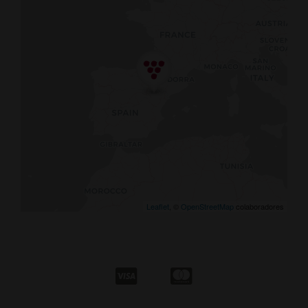
Leaflet
, ©
OpenStreetMap
colaboradores