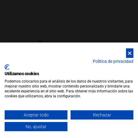
Política de privacidad
Utilizamos cookies
© Copyright 2026 |
WEB by JFactory
|
Aviso Legal
|
Política de
Podemos colocarlos para el análisis de los datos de nuestros visitantes, para
Privacidad
|
Política de Cookies
mejorar nuestro sitio web, mostrar contenido personalizado y brindarle una
Política de Ventas
excelente experiencia en el sitio web. Para obtener más información sobre las
cookies que utilizamos, abra la configuración.
Aceptar todo
Rechazar
No, ajustar