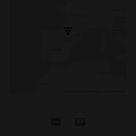
Leaflet
, ©
OpenStreetMap
colaboradores