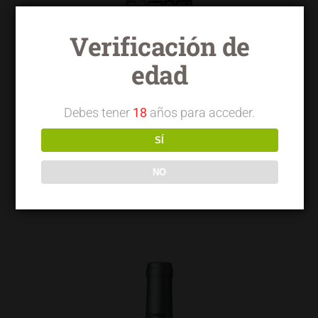
Verificación de
edad
Debes tener
18
años para acceder.
SÍ
NO
Torrelongares tinto garnacha