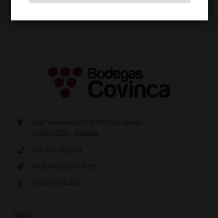
Ctra. Valencia s/n | 50460 | Longares
(ZARAGOZA) · España.
+34 976 142 653
nacional@covinca.es
info@covinca.es
INICIO