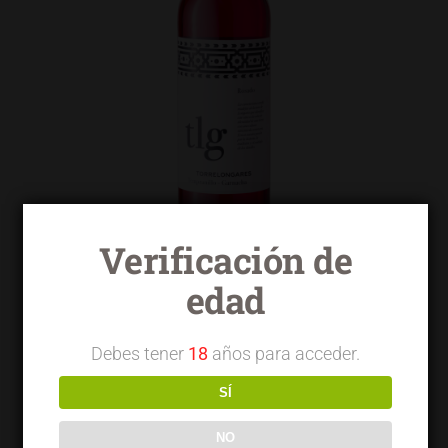
Verificación de
edad
Torrelongares rosado tempranillo garnacha
Debes tener
18
años para acceder.
SÍ
NO