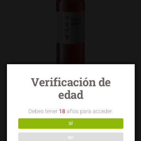
Verificación de
edad
Viña Oria rosado garnacha tempranillo
Debes tener
18
años para acceder.
SÍ
NO