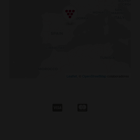
Leaflet
, ©
OpenStreetMap
colaboradores