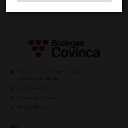
Ctra. Valencia s/n | 50460 | Longares
(ZARAGOZA) · España.
+34 976 142 653
nacional@covinca.es
info@covinca.es
INICIO