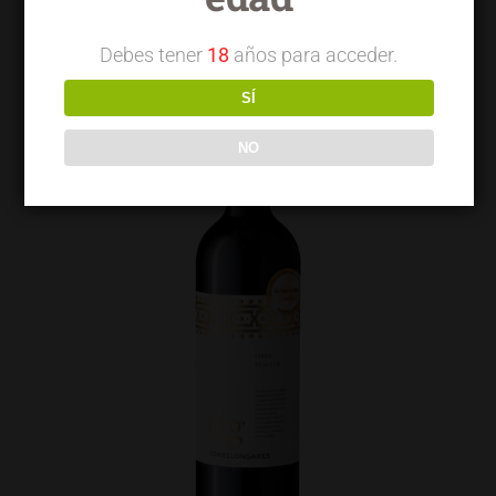
Debes tener
18
años para acceder.
SÍ
NO