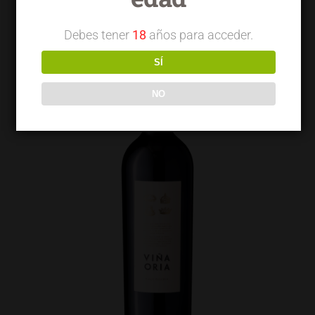
Debes tener
18
años para acceder.
SÍ
NO