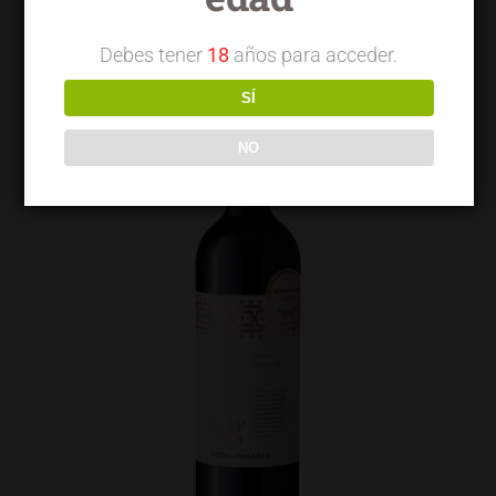
Debes tener
18
años para acceder.
SÍ
NO