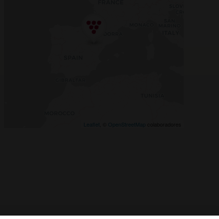
Leaflet
, ©
OpenStreetMap
colaboradores