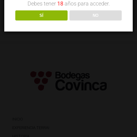
Torrelongares tinto gran
Debes tener
18
años para acceder.
reserva
SÍ
NO
INICIO
EXPERIENCIA TERRAI
HISTORIA