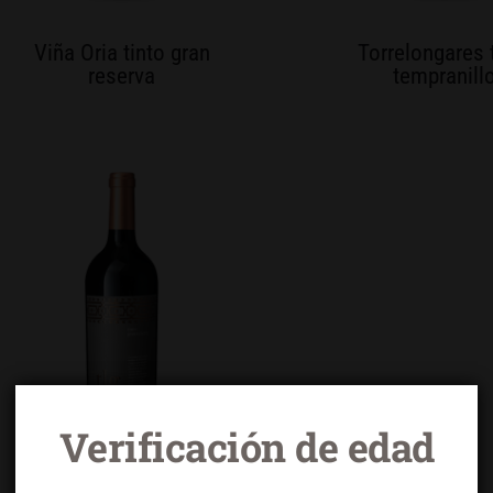
Viña Oria tinto gran
Torrelongares 
reserva
tempranill
Verificación de edad