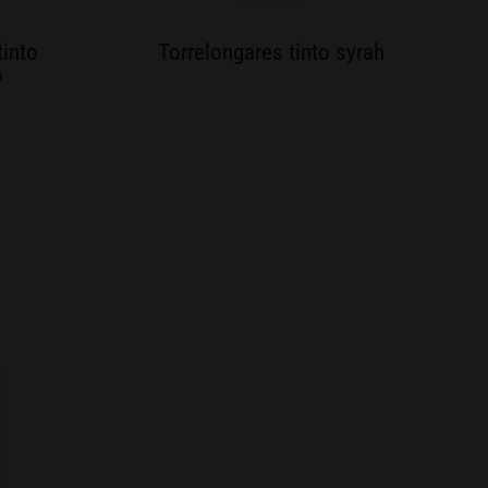
tinto
Torrelongares tinto syrah
o