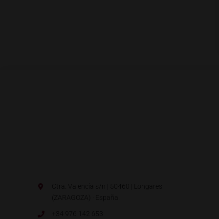
Ctra. Valencia s/n | 50460 | Longares
(ZARAGOZA) · España.
+34 976 142 653