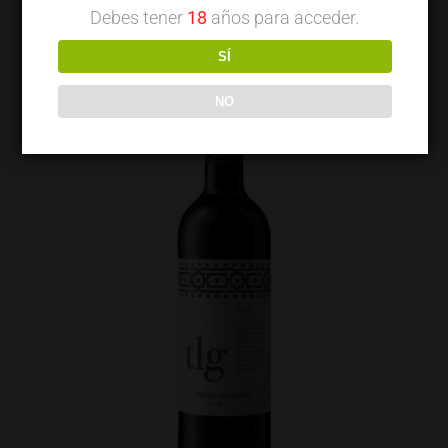
Debes tener
18
años para acceder.
SÍ
NO