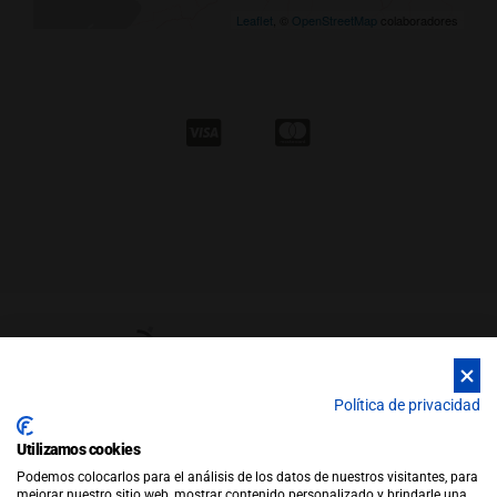
Leaflet
, ©
OpenStreetMap
colaboradores
Política de privacidad
Utilizamos cookies
© Copyright 2026 |
WEB by JFactory
|
Aviso Legal
|
Política de
Podemos colocarlos para el análisis de los datos de nuestros visitantes, para
Privacidad
|
Política de Cookies
mejorar nuestro sitio web, mostrar contenido personalizado y brindarle una