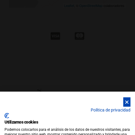
Leaflet
, ©
OpenStreetMap
colaboradores
Política de privacidad
Utilizamos cookies
© Copyright 2026 |
WEB by JFactory
|
Aviso Legal
|
Política de
Podemos colocarlos para el análisis de los datos de nuestros visitantes, para
Privacidad
|
Política de Cookies
mejorar nuestro sitio web, mostrar contenido personalizado y brindarle una