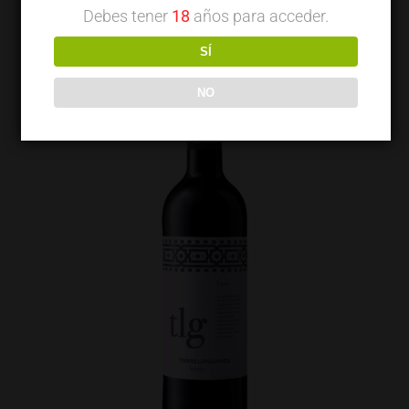
Debes tener
18
años para acceder.
SÍ
NO