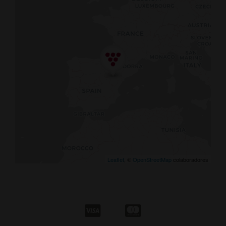
Leaflet
, ©
OpenStreetMap
colaboradores