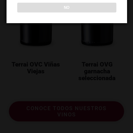
NO
Terrai OVC Viñas
Terrai OVG
Viejas
garnacha
seleccionada
CONOCE TODOS NUESTROS
VINOS