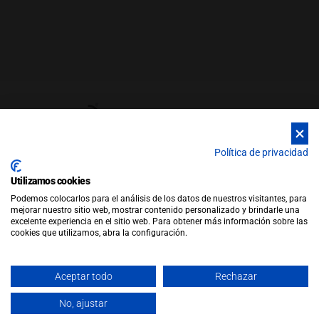
Política de privacidad
Utilizamos cookies
© Copyright 2026 |
WEB by JFactory
|
Aviso Legal
|
Política de
Podemos colocarlos para el análisis de los datos de nuestros visitantes, para
Privacidad
|
Política de Cookies
mejorar nuestro sitio web, mostrar contenido personalizado y brindarle una
Política de Ventas
excelente experiencia en el sitio web. Para obtener más información sobre las
cookies que utilizamos, abra la configuración.
Aceptar todo
Rechazar
No, ajustar