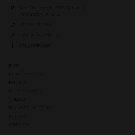
Ctra. Valencia s/n | 50460 | Longares
(ZARAGOZA) · España.
+34 976 142 653
nacional@covinca.es
info@covinca.es
INICIO
EXPERIENCIA TERRAI
HISTORIA
NUESTROS VINOS
VIÑEDOS
EL VINO DE LAS PIEDRAS
NOTICIAS
CONTACTO