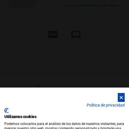
Leaflet
, ©
OpenStreetMap
colaboradores
Política de privacidad
Utilizamos cookies
© Copyright 2026 |
WEB by JFactory
|
Aviso Legal
|
Política de
Podemos colocarlos para el análisis de los datos de nuestros visitantes, para
Privacidad
|
Política de Cookies
mejorar nuestro sitio web, mostrar contenido personalizado y brindarle una