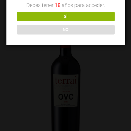
Debes tener
18
años para acceder.
SÍ
NO