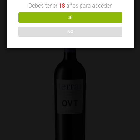
Debes tener
18
años para acceder.
SÍ
NO