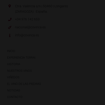
Ctra. Valencia s/n | 50460 | Longares
(ZARAGOZA) · España.
+34 976 142 653
nacional@covinca.es
info@covinca.es
INICIO
EXPERIENCIA TERRAI
HISTORIA
NUESTROS VINOS
VIÑEDOS
EL VINO DE LAS PIEDRAS
NOTICIAS
CONTACTO