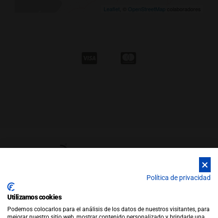
Leaflet
, ©
OpenStreetMap
colaboradores
Política de privacidad
Utilizamos cookies
© Copyright 2026 |
WEB by JFactory
|
Aviso Legal
|
Política de
Podemos colocarlos para el análisis de los datos de nuestros visitantes, para
Privacidad
|
Política de Cookies
mejorar nuestro sitio web, mostrar contenido personalizado y brindarle una