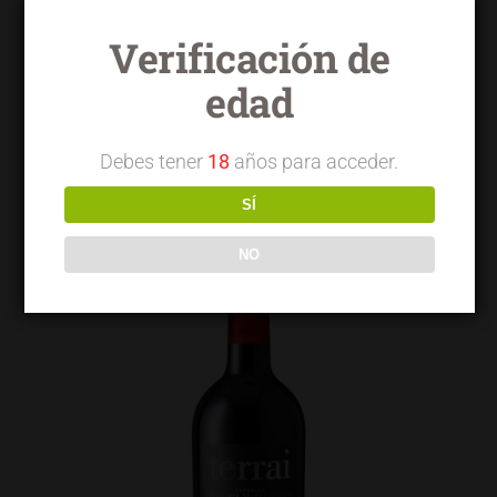
Verificación de
edad
Terrai OVG garnacha
Debes tener
18
años para acceder.
SÍ
NO