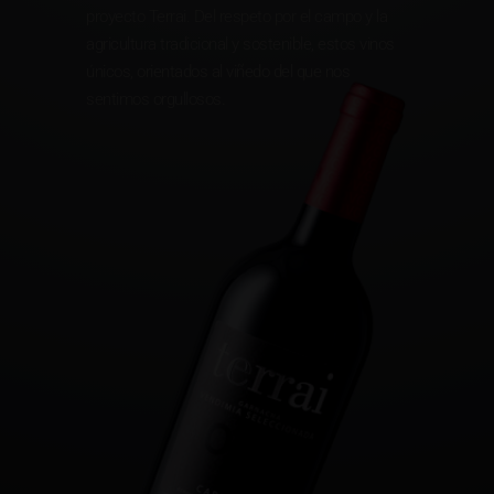
proyecto Terrai. Del respeto por el campo y la
agricultura tradicional y sostenible, estos vinos
únicos, orientados al viñedo del que nos
sentimos orgullosos.