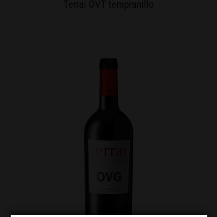
Terrai OVT tempranillo