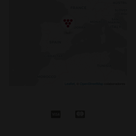
Leaflet
, ©
OpenStreetMap
colaboradores