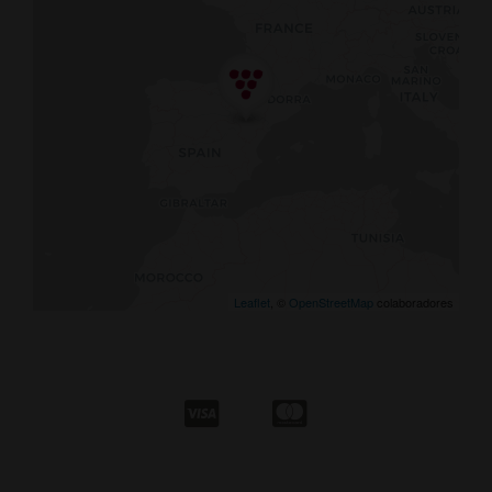
Leaflet
, ©
OpenStreetMap
colaboradores