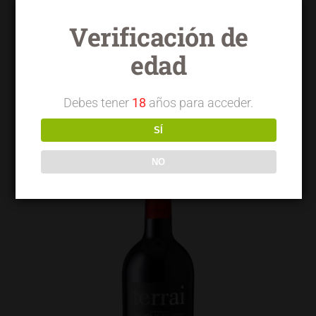
Verificación de
edad
Terrai OVG garnacha
Debes tener
18
años para acceder.
SÍ
NO