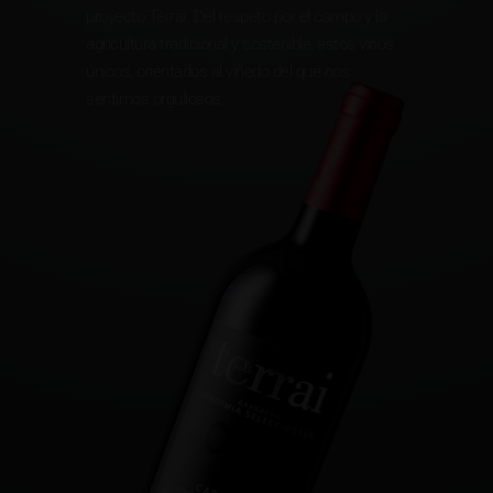
proyecto Terrai. Del respeto por el campo y la
agricultura tradicional y sostenible, estos vinos
únicos, orientados al viñedo del que nos
sentimos orgullosos.