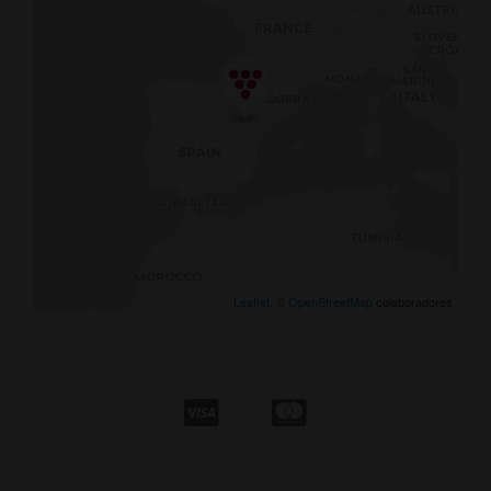
Leaflet
, ©
OpenStreetMap
colaboradores