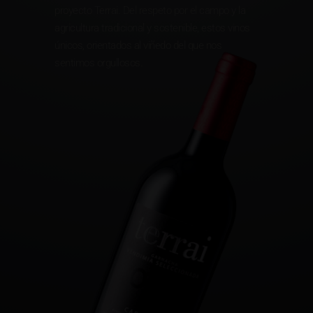
proyecto Terrai. Del respeto por el campo y la
agricultura tradicional y sostenible, estos vinos
únicos, orientados al viñedo del que nos
sentimos orgullosos.