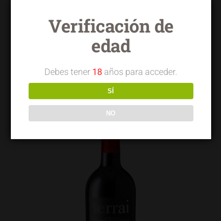
Verificación de
edad
Terrai OVG garnacha
Debes tener
18
años para acceder.
SÍ
NO