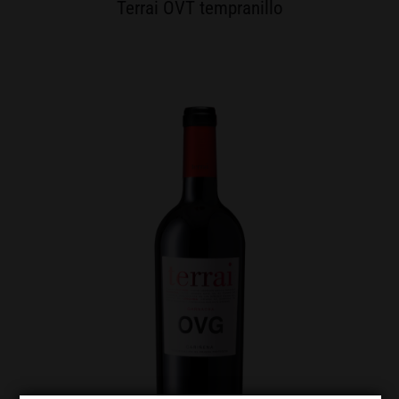
Terrai OVT tempranillo