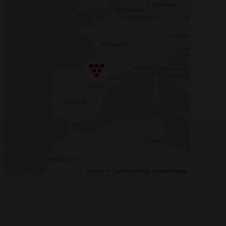
Leaflet
, ©
OpenStreetMap
colaboradores