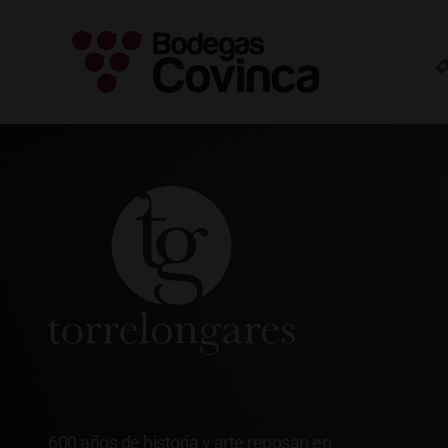
Saltar
al
contenido
Torrelongares
600 años de historia y arte reposan en