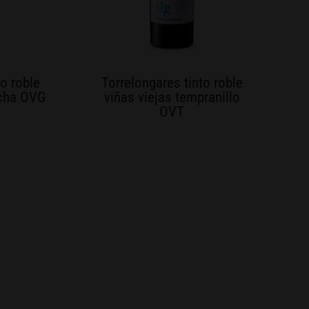
to roble
Torrelongares tinto roble
acha OVG
viñas viejas tempranillo
OVT