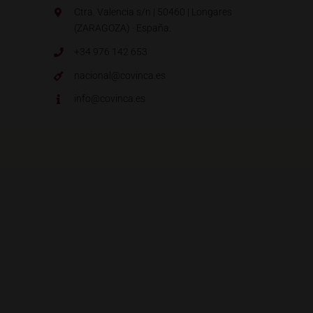
Ctra. Valencia s/n | 50460 | Longares
(ZARAGOZA) · España.
+34 976 142 653
nacional@covinca.es
info@covinca.es