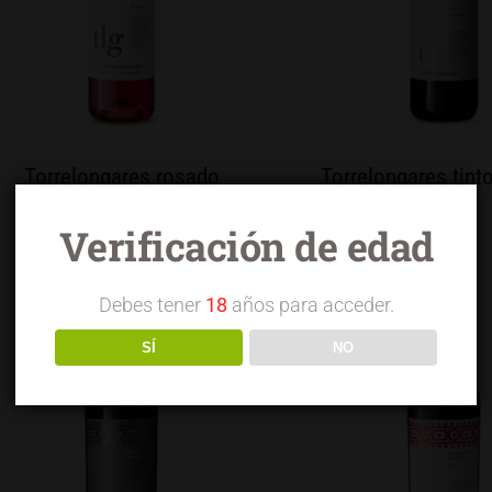
Torrelongares rosado
Torrelongares tint
tempranillo garnacha
Verificación de edad
Debes tener
18
años para acceder.
SÍ
NO