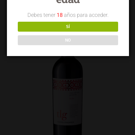
Debes tener
18
años para acceder.
SÍ
NO