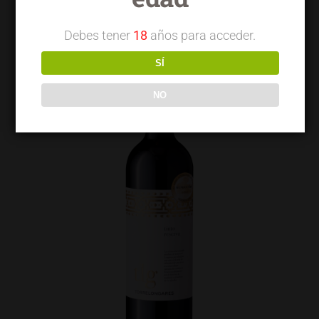
Debes tener
18
años para acceder.
SÍ
NO