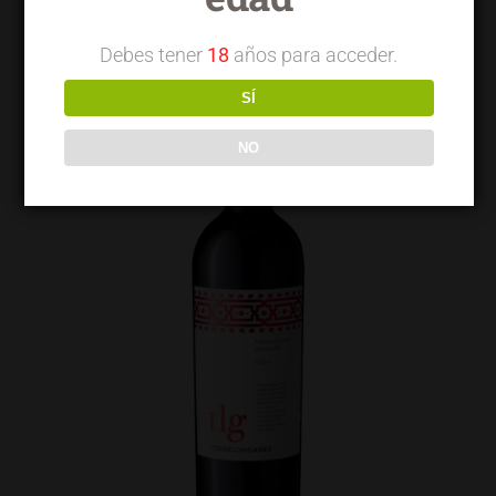
Debes tener
18
años para acceder.
SÍ
NO