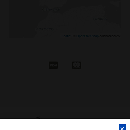
Leaflet
, ©
OpenStreetMap
colaboradores