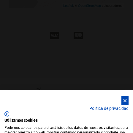
Leaflet
, ©
OpenStreetMap
colaboradores
Política de privacidad
Utilizamos cookies
© Copyright 2026 |
WEB by JFactory
|
Aviso Legal
|
Política de
Podemos colocarlos para el análisis de los datos de nuestros visitantes, para
Privacidad
|
Política de Cookies
mejorar nuestro sitio web, mostrar contenido personalizado y brindarle una