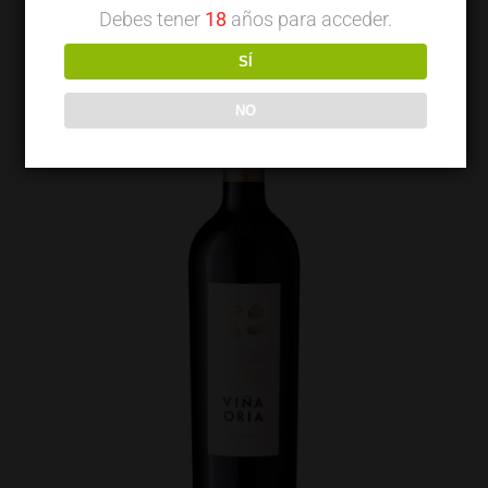
Debes tener
18
años para acceder.
SÍ
NO