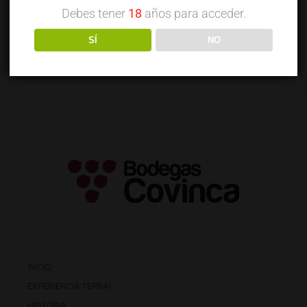
Viña Oria tinto gran
Debes tener
18
años para acceder.
reserva
SÍ
NO
INICIO
EXPERIENCIA TERRAI
HISTORIA