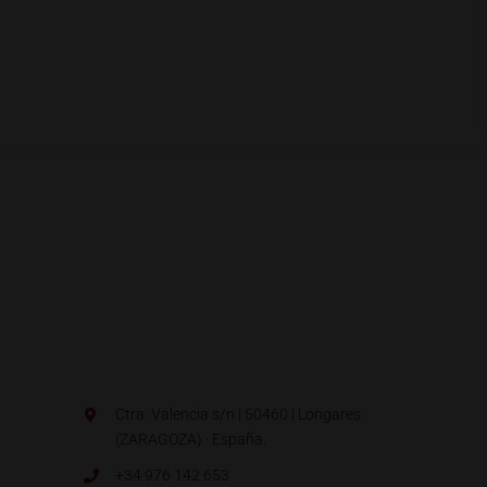
Ctra. Valencia s/n | 50460 | Longares
(ZARAGOZA) · España.
+34 976 142 653