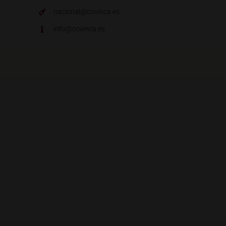
nacional@covinca.es
info@covinca.es