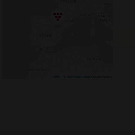
Leaflet
, ©
OpenStreetMap
colaboradores