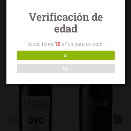
destacados
Verificación de
edad
Debes tener
18
años para acceder.
SÍ
NO