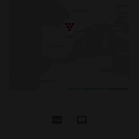
Leaflet
, ©
OpenStreetMap
colaboradores