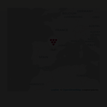
Leaflet
, ©
OpenStreetMap
colaboradores