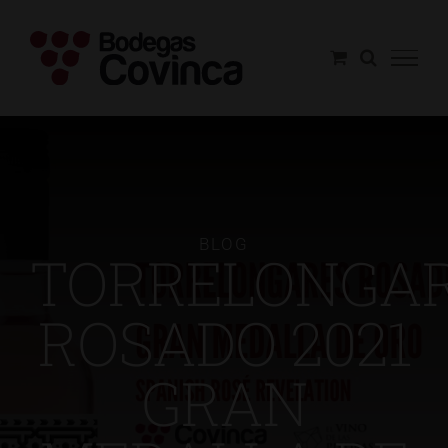
Saltar
al
contenido
BLOG
TORRELONGA
ROSADO 2021
GRAN