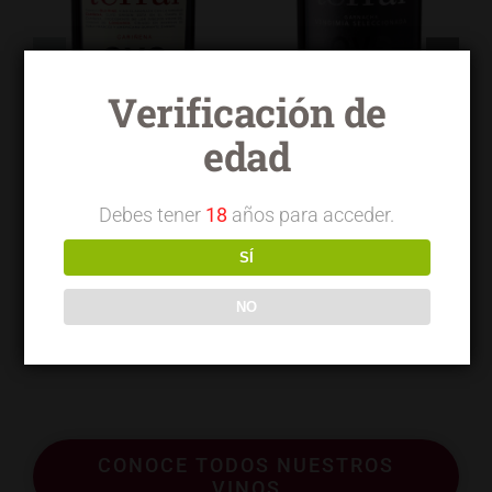
Verificación de
edad
Debes tener
18
años para acceder.
SÍ
Terrai OVC Viñas
Terrai OVG
NO
Viejas
garnacha
seleccionada
CONOCE TODOS NUESTROS
VINOS