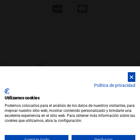
Política de privacidad
Utilizamos cookies
© Copyright 2026 |
WEB by JFactory
|
Aviso Legal
|
Política de
Podemos colocarlos para el análisis de los datos de nuestros visitantes, para
Privacidad
|
Política de Cookies
mejorar nuestro sitio web, mostrar contenido personalizado y brindarle una
Política de Ventas
excelente experiencia en el sitio web. Para obtener más información sobre las
cookies que utilizamos, abra la configuración.
Aceptar todo
Rechazar