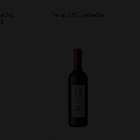
nacha
Terrai OVG garnacha
da