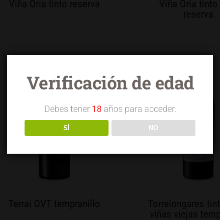
Viña Oria tinto reserva
Viña Oria tinto
reserva
Verificación de edad
Debes tener
18
años para acceder.
SÍ
NO
Terrai OVT tempranillo
Torrelongares tin
viñas viejas temp