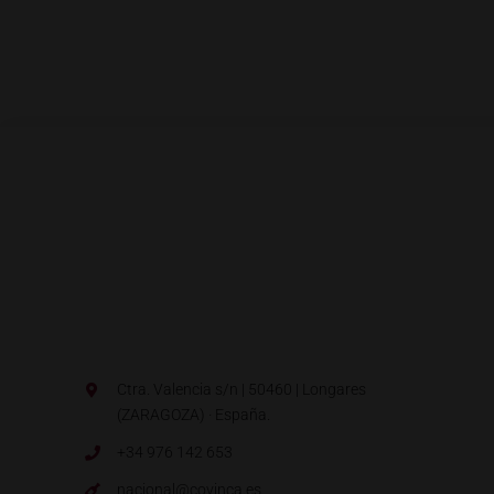
Ctra. Valencia s/n | 50460 | Longares
(ZARAGOZA) · España.
+34 976 142 653
nacional@covinca.es