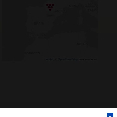
Leaflet
, ©
OpenStreetMap
colaboradores