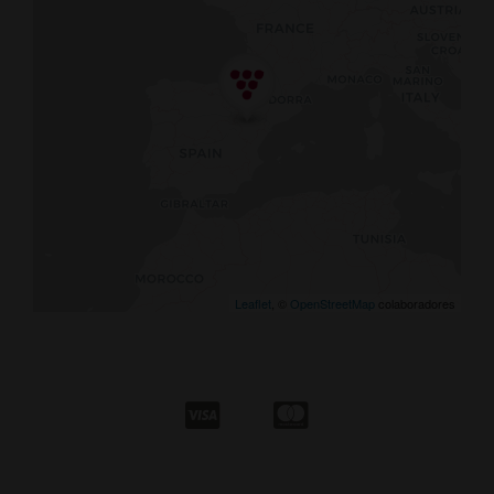
Leaflet
, ©
OpenStreetMap
colaboradores