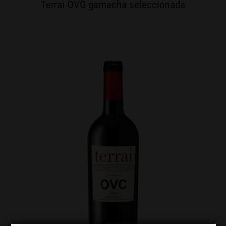
Terrai OVG garnacha seleccionada