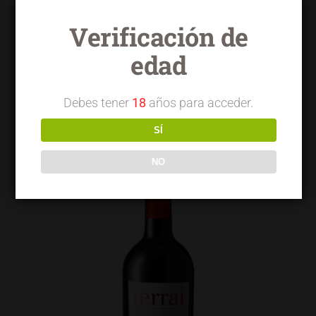
Verificación de
edad
Terrai OVC Viñas Viejas
Debes tener
18
años para acceder.
SÍ
NO