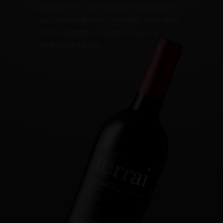
proyecto Terrai. Del respeto por el campo y la
agricultura tradicional y sostenible, estos vinos
únicos, orientados al viñedo del que nos
sentimos orgullosos.