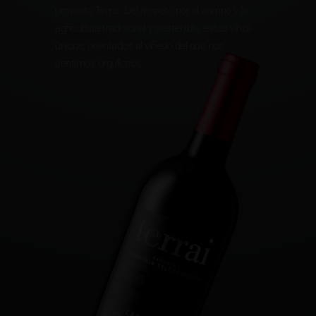
proyecto Terrai. Del respeto por el campo y la
agricultura tradicional y sostenible, estos vinos
únicos, orientados al viñedo del que nos
sentimos orgullosos.