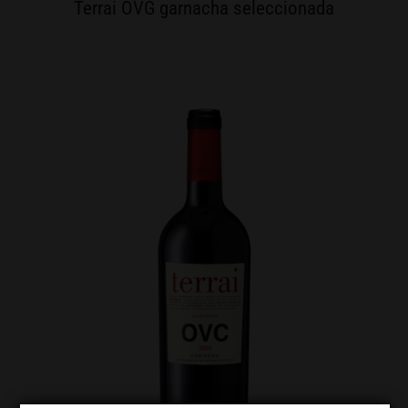
Terrai OVG garnacha seleccionada