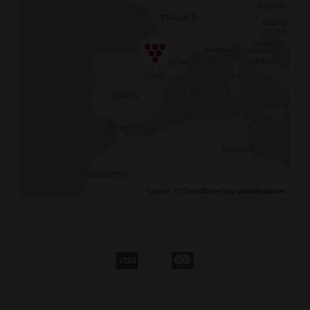
Leaflet
, ©
OpenStreetMap
colaboradores