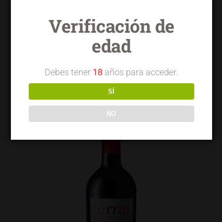
Verificación de
edad
Terrai OVC Viñas Viejas
Debes tener
18
años para acceder.
SÍ
NO