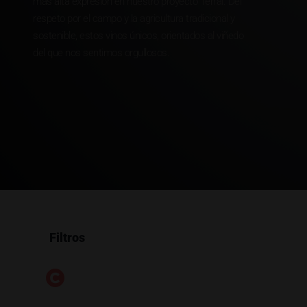
más alta expresión en nuestro proyecto Terrai. Del
respeto por el campo y la agricultura tradicional y
sostenible, estos vinos únicos, orientados al viñedo
del que nos sentimos orgullosos.
Filtros