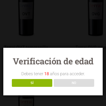
Terrai OVT tempranillo
Terrai OVG gar
Verificación de edad
Debes tener
18
años para acceder.
SÍ
NO