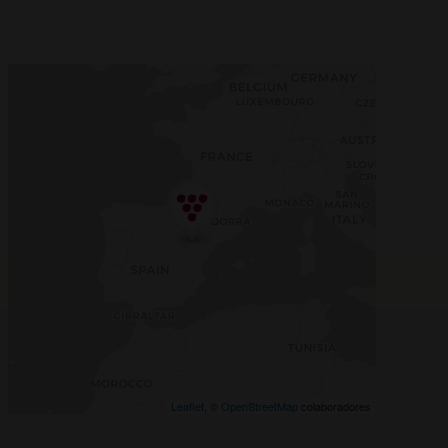
Leaflet
, ©
OpenStreetMap
colaboradores