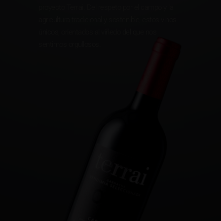
proyecto Terrai. Del respeto por el campo y la
agricultura tradicional y sostenible, estos vinos
únicos, orientados al viñedo del que nos
sentimos orgullosos.