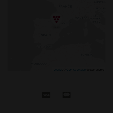
Leaflet
, ©
OpenStreetMap
colaboradores