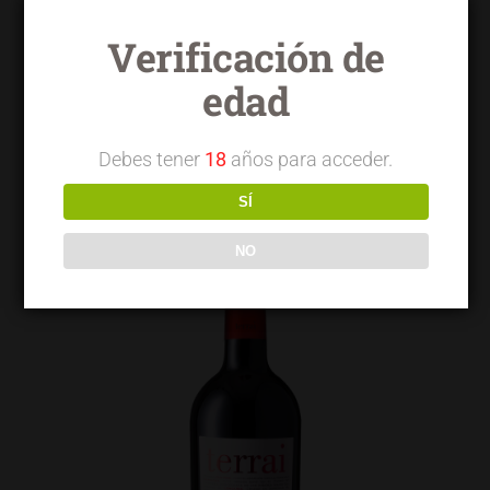
Verificación de
edad
Terrai OVG garnacha seleccionada
Debes tener
18
años para acceder.
SÍ
NO