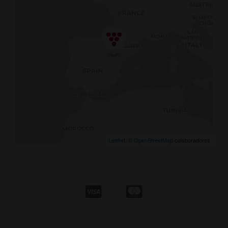
Leaflet
, ©
OpenStreetMap
colaboradores