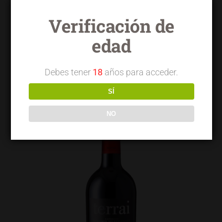
Verificación de
edad
Terrai OVG garnacha
Debes tener
18
años para acceder.
SÍ
NO