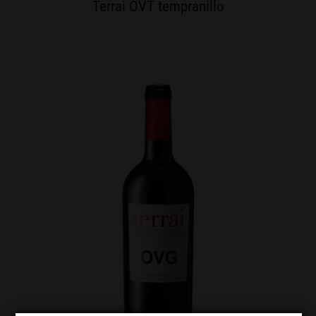
Terrai OVT tempranillo