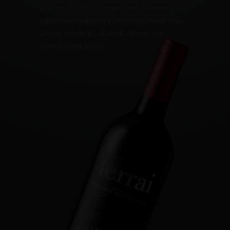
proyecto Terrai. Del respeto por el campo y la
agricultura tradicional y sostenible, estos vinos
únicos, orientados al viñedo del que nos
sentimos orgullosos.