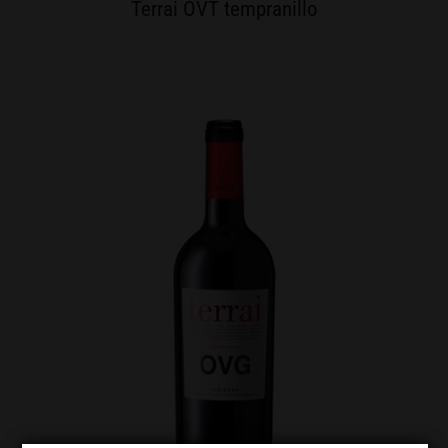
Terrai OVT tempranillo