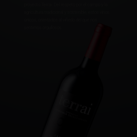
proyecto Terrai. Del respeto por el campo y la
agricultura tradicional y sostenible, estos vinos
únicos, orientados al viñedo del que nos
sentimos orgullosos.