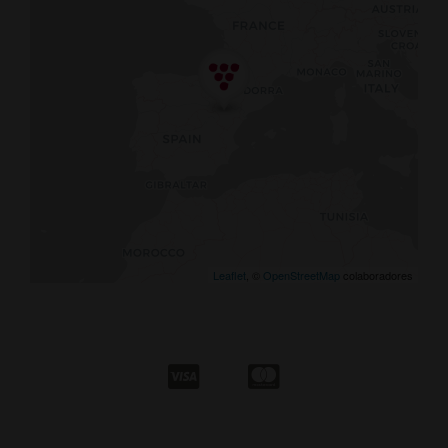
Leaflet
, ©
OpenStreetMap
colaboradores