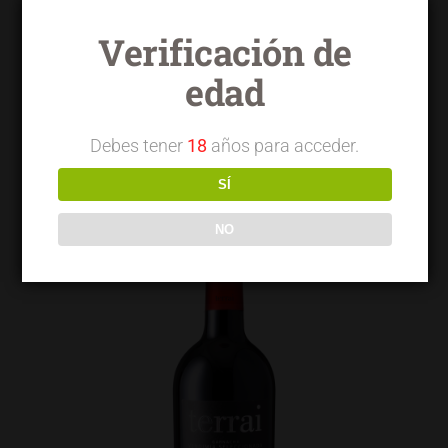
Verificación de
edad
Terrai OVG garnacha
Debes tener
18
años para acceder.
SÍ
NO