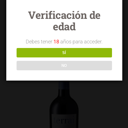
Verificación de
edad
Terrai OVG garnacha seleccionada
Debes tener
18
años para acceder.
SÍ
NO