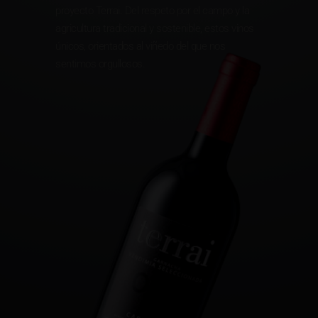
proyecto Terrai. Del respeto por el campo y la
agricultura tradicional y sostenible, estos vinos
únicos, orientados al viñedo del que nos
sentimos orgullosos.