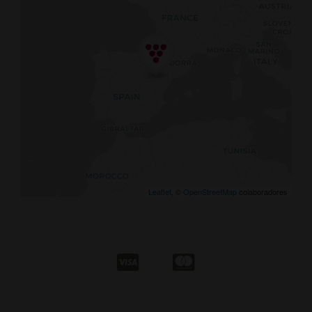
Leaflet
, ©
OpenStreetMap
colaboradores