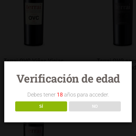
Terrai OVC Viñas Viejas
Terrai OVG gar
selecciona
Verificación de edad
Debes tener
18
años para acceder.
SÍ
NO