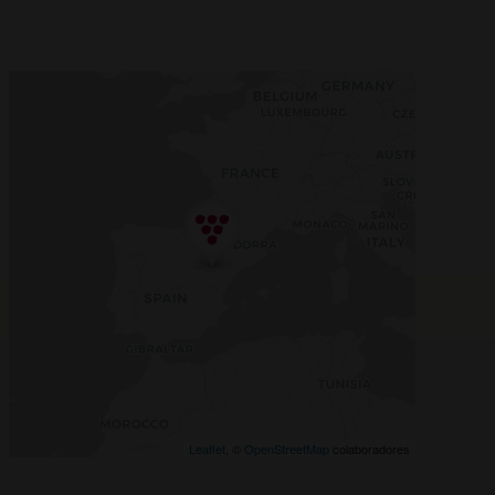
Leaflet
, ©
OpenStreetMap
colaboradores