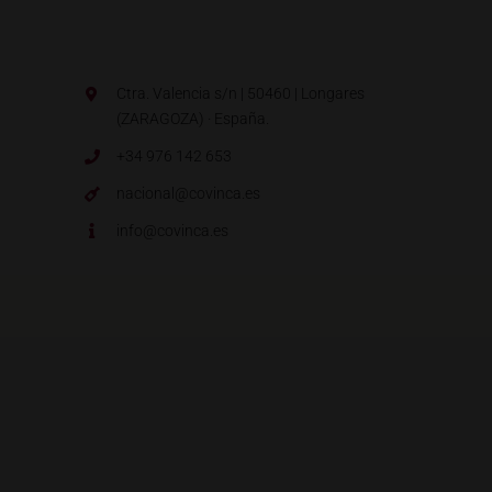
Ctra. Valencia s/n | 50460 | Longares
(ZARAGOZA) · España.
+34 976 142 653
nacional@covinca.es
info@covinca.es