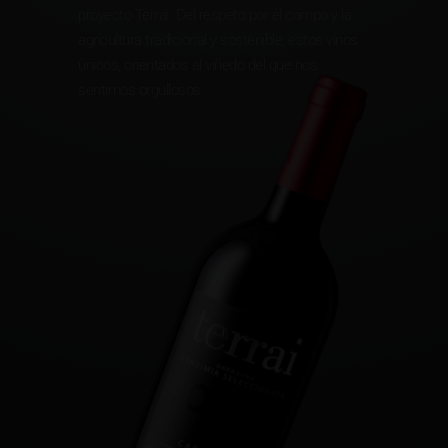
proyecto Terrai. Del respeto por el campo y la
agricultura tradicional y sostenible, estos vinos
únicos, orientados al viñedo del que nos
sentimos orgullosos.