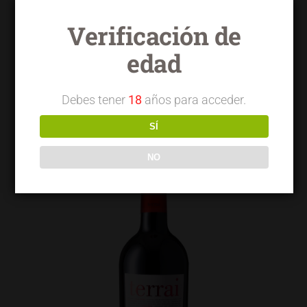
Verificación de
edad
Terrai OVG garnacha seleccionada
Debes tener
18
años para acceder.
SÍ
NO