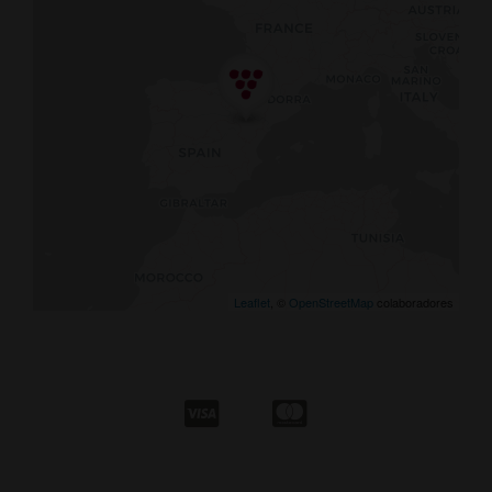
Leaflet
, ©
OpenStreetMap
colaboradores