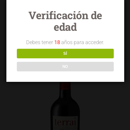
Verificación de
edad
Terrai OVG garnacha
Debes tener
18
años para acceder.
SÍ
NO