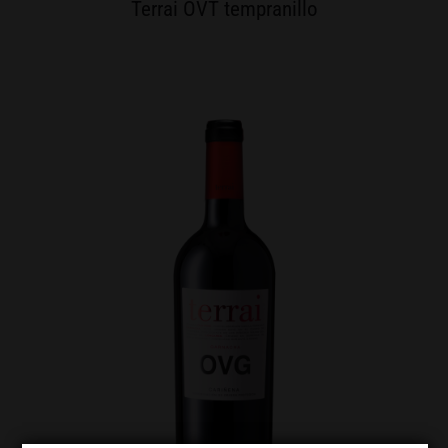
Terrai OVT tempranillo