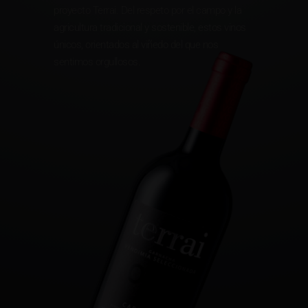
proyecto Terrai. Del respeto por el campo y la
agricultura tradicional y sostenible, estos vinos
únicos, orientados al viñedo del que nos
sentimos orgullosos.