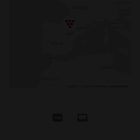
Leaflet
, ©
OpenStreetMap
colaboradores