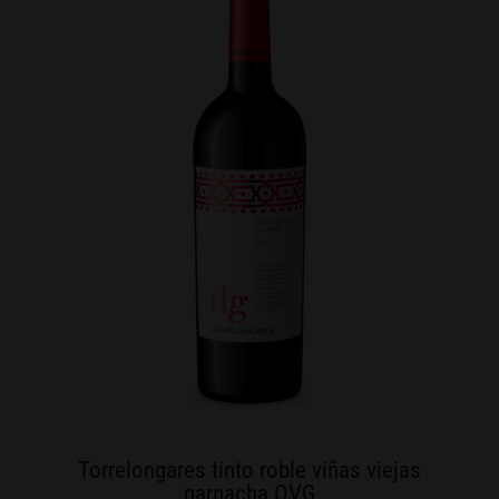
Torrelongares tinto roble viñas viejas
garnacha OVG