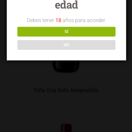
edad
Debes tener
18
años para acceder.
SÍ
NO
Viña Oria tinto tempranillo