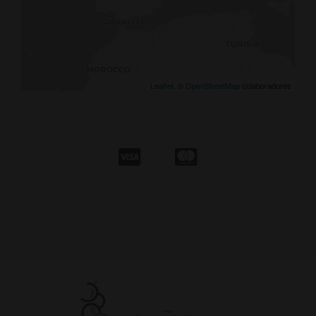
Leaflet
, ©
OpenStreetMap
colaboradores