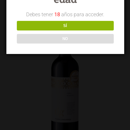
Debes tener
18
años para acceder.
SÍ
NO