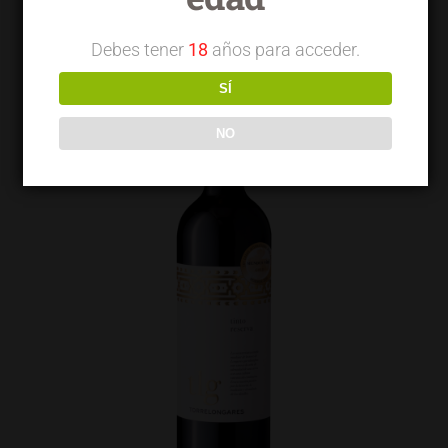
Debes tener
18
años para acceder.
SÍ
NO