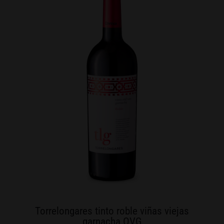
Torrelongares tinto roble viñas viejas
garnacha OVG