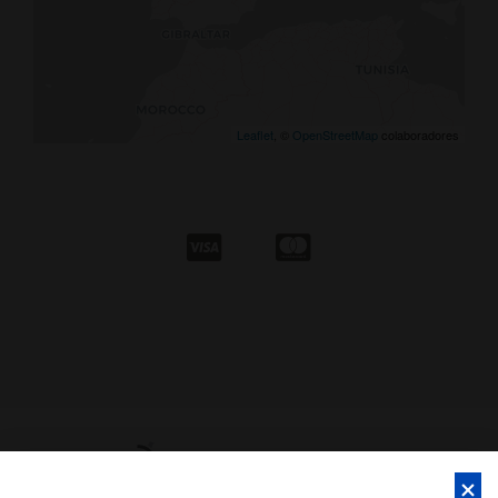
Leaflet
, ©
OpenStreetMap
colaboradores