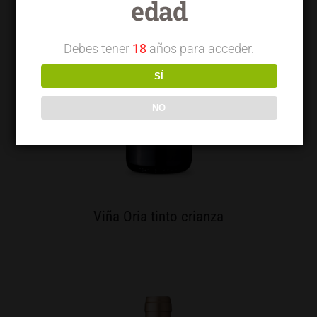
edad
Debes tener
18
años para acceder.
SÍ
NO
Viña Oria tinto crianza