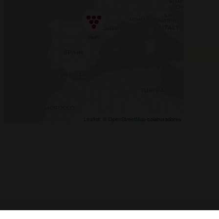
Leaflet
, ©
OpenStreetMap
colaboradores