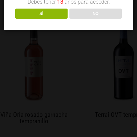
Debes tener
18
años para acceder.
SÍ
NO
Viña Oria rosado garnacha
Terrai OVT tempr
tempranillo