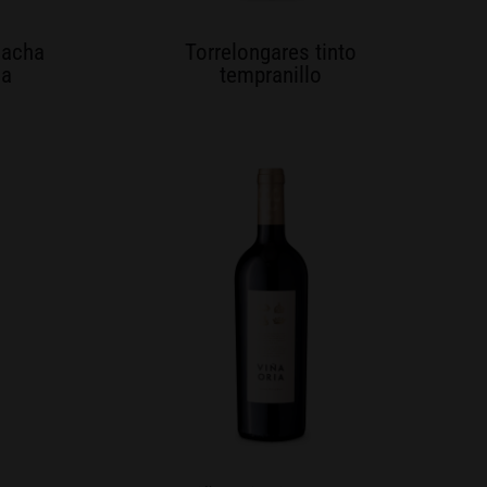
nacha
Torrelongares tinto
da
tempranillo