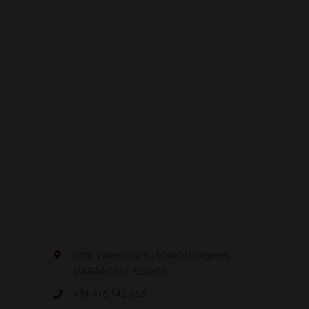
Ctra. Valencia s/n | 50460 | Longares
(ZARAGOZA) · España.
+34 976 142 653