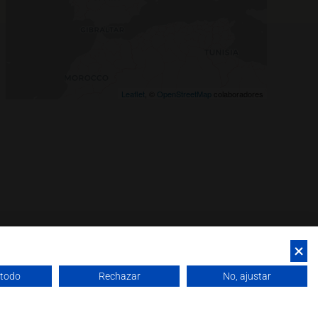
Leaflet
, ©
OpenStreetMap
colaboradores
 todo
Rechazar
No, ajustar
okies