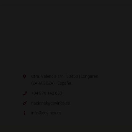
Ctra. Valencia s/n | 50460 | Longares
(ZARAGOZA) · España.
+34 976 142 653
nacional@covinca.es
info@covinca.es