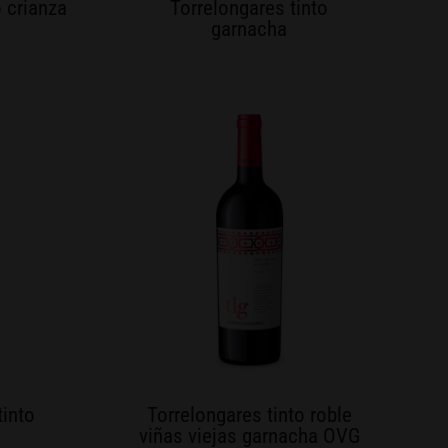
o crianza
Torrelongares tinto
garnacha
tinto
Torrelongares tinto roble
viñas viejas garnacha OVG