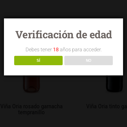
Verificación de edad
Debes tener
18
años para acceder.
SÍ
NO
Viña Oria rosado garnacha
Viña Oria tinto g
tempranillo