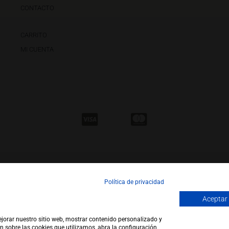
CONTACTO
CARRITO
MI CUENTA
Política de privacidad
Aceptar
ejorar nuestro sitio web, mostrar contenido personalizado y
pyright 2026 |
WEB by JFactory
|
Aviso Legal
|
Política de Privacidad
|
Política de Co
n sobre las cookies que utilizamos, abra la configuración.