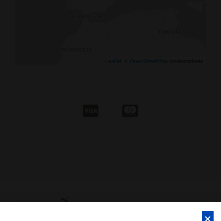
Leaflet
, ©
OpenStreetMap
colaboradores