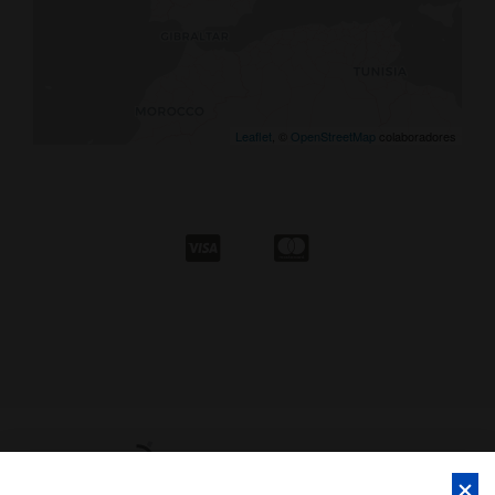
Leaflet
, ©
OpenStreetMap
colaboradores