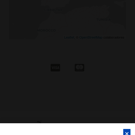
Leaflet
, ©
OpenStreetMap
colaboradores