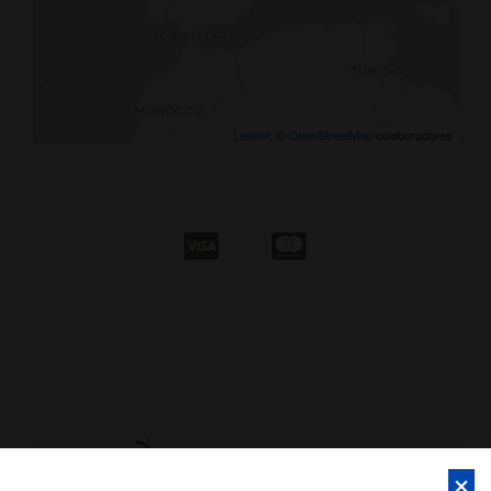
Leaflet
, ©
OpenStreetMap
colaboradores